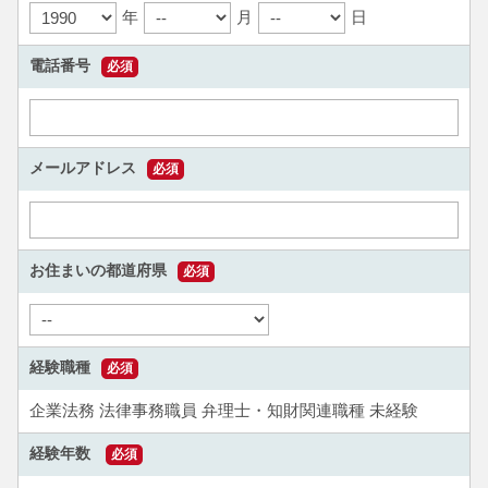
年
月
日
電話番号
必須
メールアドレス
必須
お住まいの都道府県
必須
経験職種
必須
企業法務
法律事務職員
弁理士・知財関連職種
未経験
経験年数
必須