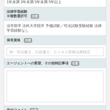
1年未満
3年未満
5年未満
5年以上
法律学習経験
※複数選択可
任意
法学部卒
法科大学院卒
予備試験／司法試験受験経験
法律
学習経験なし
保有資格
任意
エージェントへの要望、
その他特記事項
任意