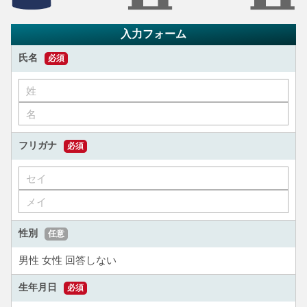
入力フォーム
氏名
必須
フリガナ
必須
性別
任意
男性
女性
回答しない
生年月日
必須