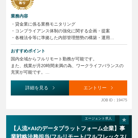
業務内容
・貸金業に係る業務モニタリング
・コンプライアンス体制の強化に関する企画・提案
・各種法令等に準拠した内部管理態勢の構築・運用
・各種法令等の知識向上やコンプライアンス意識浸透のため
の研修・啓蒙活動
おすすめポイント
・コンプライアンス委員会の運営
国内全域からフルリモート勤務が可能です。
・社内規程等の整備・管理
また、残業が月20時間未満の為、ワークライフバランスの
・広告審査業務
充実が可能です。
・暗号資産関係情報等の管理
暗号資産という最先端のフィンテック企業でのコンプライア
・監督官庁対応
ンス業務に関わることができます。
詳細を見る
エントリー
・その他コンプライアンス推進に付随する業務
国内取引数NO.1の企業での就業です。
※上記記載のうち、スキルに合わせて担当業務を調整させて
JOB ID：19475
いただきます。
（変更の範囲）
エージェント求人
同上
【人流×AIのデータプラットフォーム企業】事
業戦略法務担当/フルリモート/フルフレックス/