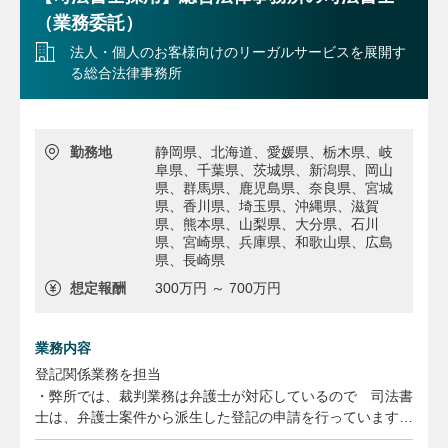
（業務委託）
法人・個人のお客様向けのリーガルサービスを展開す
る総合法律事務所
勤務地
静岡県、北海道、愛媛県、栃木県、岐
阜県、千葉県、茨城県、新潟県、岡山
県、群馬県、鹿児島県、奈良県、宮城
県、香川県、埼玉県、沖縄県、滋賀
県、熊本県、山梨県、大分県、石川
県、宮崎県、兵庫県、和歌山県、広島
県、長崎県
想定報酬
300万円 ～ 700万円
業務内容
登記関係業務を担当
・弊所では、裁判業務は弁護士が対応しているので 司法書
士は、弁護士案件から派生した登記の申請を行っています。
弁護士と共同して、判決による登記、信託の設定登記、離