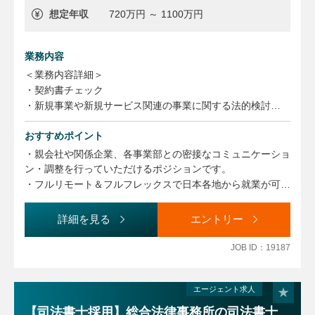
想定年収
720万円 ～ 1100万円
業務内容
＜業務内容詳細＞
・契約書チェック
・新規事業や新規サービス関連の事業に関する法的検討
上記で6～7割を占めます。
おすすめポイント
・知財マネジメント
・社内教育、社内リテラシー向上施策の企画実行
・親会社や関係企業、各事業部との密接なコミュニケーショ
・各種プロジェクト参画等による事業部門支援
ン・調整を行っていただけるポジションです。
・フルリモート＆フルフレックスで日本各地から就業が可能
なため、非常に柔軟な環境下での就業が可能です。
詳細を見る
エントリー
JOB ID：19187
エージェント求人
【司法書士採用】総合法律事務所の司法書士