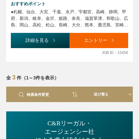
婚・相続に関する登記、弁護士・税理士の顧問先企業からの
おすすめポイント
商業登記に関するご相談を数多く対応しております。
●札幌、仙台、大宮、千葉、水戸、宇都宮、高崎、静岡、甲
・弁護士の起案した、登記訴訟の請求の趣旨、和解条項案、
府、新潟、岐阜、金沢、姫路、奈良、滋賀草津、和歌山、広
調停条項案の検討 弁護士の得た判決等に基づく登記申請
島、岡山、高松、松山、長崎、大分、熊本、鹿児島、宮崎等
・離婚案件に伴う登記
のエリア周辺で司法書士としてご活躍いただける方を探して
・相続案件に伴う相続人確定及び登記
います。
詳細を見る
エントリー
・弁護士、税理士の顧問先企業からの商業登記
☆★特に、高崎、甲府、姫路、和歌山の4オフィスで勤務可
・弁護士、税理士とチームになり事業承継案件に関する商業
能な方、大歓迎です。時期・タイミング等により、各オフィ
JOB ID：15456
登記、不動産登記
スでの採用ニーズが変わる可能性があります事、予めご了承
・弁護士、税理士とチームになり信託スキームの検討及びそ
ください。
の登記 決済立会業務、不動産登記（不動産会社・金融機関
●司法書士の有資格者で、既に実務経験のある方から、これ
3
（ネット銀行含む）も一定数ございます。
全
から経験を積みたい方まで幅広く検討したいと考えています
件（1～3件を表示）
・通常の決済立会業務（不動産会社・金融機関（ネット銀行
ので、司法書士資格者の方はお気軽にご相談ください。
含む）からのご紹介）も一定数ございます。英語・中国語案
●必要に応じてオフィスに出社いただいての執務や外での打
検索条件変更
件をはじめ様々な渉外登記も対応しております。
合せも必要ですが、テレワークも相談可能です。
・アメリカ弁護士、中国弁護士案件からの登記事件があるた
め、英語・中国をはじめ、渉外登記（不動産・商業とも）も
対応しております。
C&Rリーガル・
エージェンシー社