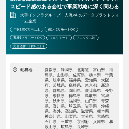
スピード感のある会社で事業戦略に深く関わる
大手インフラグループ 人流×AIのデータプラットフォ
ーム企業
年収1,000万円以上
週1～2リモートOK
週3以上リモートOK
フルリモート
フレックス制
完全週休二日制(土日)
勤務地
愛媛県、静岡県、北海道、富山県、福
島県、山形県、佐賀県、栃木県、千葉
県、岐阜県、福井県、愛知県、大阪
府、茨城県、島根県、東京都、新潟
県、群馬県、岡山県、鹿児島県、長野
県、奈良県、徳島県、鳥取県、宮城
県、秋田県、福岡県、山口県、青森
県、香川県、埼玉県、岩手県、沖縄
県、海外、高知県、滋賀県、熊本県、
神奈川県、山梨県、大分県、宮崎県、
石川県、三重県、京都府、兵庫県、和
歌山県、広島県、長崎県