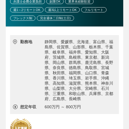
弁護士会費企業負担
副業OK
業界未経験歓迎
週1～2リモートOK
週3以上リモートOK
フルリモート
フレックス制
完全週休二日制(土日)
勤務地
静岡県、愛媛県、北海道、富山県、福
島県、佐賀県、山形県、栃木県、千葉
県、岐阜県、福井県、愛知県、大阪
府、茨城県、島根県、東京都、新潟
県、岡山県、群馬県、鹿児島県、長野
県、奈良県、徳島県、鳥取県、宮城
県、秋田県、福岡県、山口県、青森
県、香川県、埼玉県、岩手県、沖縄
県、高知県、滋賀県、熊本県、神奈川
県、山梨県、大分県、宮崎県、石川
県、三重県、和歌山県、兵庫県、京都
府、広島県、長崎県
想定年収
600万円 ～ 800万円