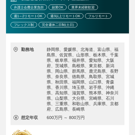
弁護士会費企業負担
副業OK
業界未経験歓迎
週1～2リモートOK
週3以上リモートOK
フルリモート
フレックス制
完全週休二日制(土日)
勤務地
静岡県、愛媛県、北海道、富山県、福
島県、佐賀県、山形県、栃木県、千葉
県、岐阜県、福井県、愛知県、大阪
府、茨城県、島根県、東京都、新潟
県、岡山県、群馬県、鹿児島県、長野
県、奈良県、徳島県、鳥取県、宮城
県、秋田県、福岡県、山口県、青森
県、香川県、埼玉県、岩手県、沖縄
県、高知県、滋賀県、熊本県、神奈川
県、山梨県、大分県、宮崎県、石川
県、三重県、和歌山県、兵庫県、京都
府、広島県、長崎県
想定年収
600万円 ～ 800万円