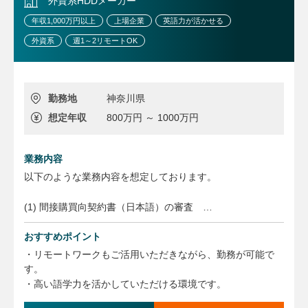
外資系HDDメーカー
年収1,000万円以上
上場企業
英語力が活かせる
外資系
週1～2リモートOK
勤務地
神奈川県
想定年収
800万円 ～ 1000万円
業務内容
以下のような業務内容を想定しております。
(1) 間接購買向契約書（日本語）の審査
(2) 間接購買向契約書（日本語）の審査の結果、変更が必要
となった場合の要求元及び調達部門との連携及び変更案の作
おすすめポイント
成
・リモートワークもご活用いただきながら、勤務が可能で
(3) 契約書及びその他会社法関連の書類等の公印の押印・管
す。
理業務
・高い語学力を活かしていただける環境です。
(4) 謄本、印鑑証明等の取得