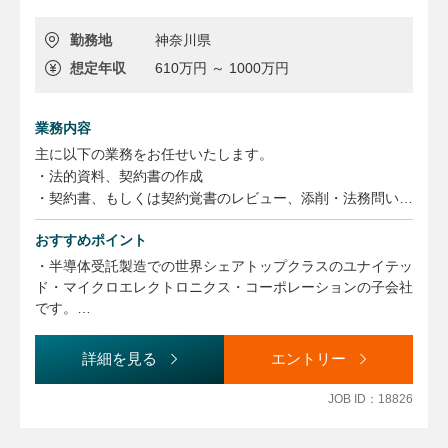
勤務地
神奈川県
想定年収
610万円 ～ 1000万円
業務内容
主に以下の業務をお任せいたします。
・法的資料、契約書の作成
・契約書、もしくは契約覚書のレビュー、添削・法務問い合
わせ記録と関連資料の検閲
おすすめポイント
・関連法規の関する法的アドバイスの提供
・会社規定の詳細な分析と検閲
・半導体受託製造での世界シェアトップクラスのユナイテッ
・上司から指示されたその他コンプライアンス関連プロジェ
ド・マイクロエレクトロニクス・コーポレーションの子会社
クトやタスクの処理
です。
・台湾本社と連携し、本社指針の展開をサポート・訴訟や係
・世界各国の半導体企業からの需要に対応しており、海外と
争案件の対応支援（例：外部弁護士との連携）
のやりとりも多いです。
詳細を見る
エントリー
・残業は月5~10時間程度のため、ワークライフバランスを
＜雇入れ直後＞法務職およびこれらに付随する一切の業務
保って仕事ができます。
JOB ID：18826
＜変更の範囲＞ 会社の定める業務