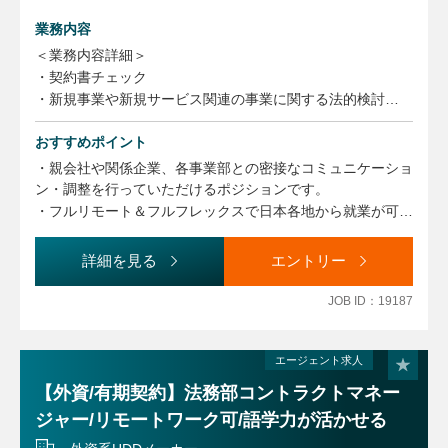
業務内容
＜業務内容詳細＞
・契約書チェック
・新規事業や新規サービス関連の事業に関する法的検討
上記で6～7割を占めます。
おすすめポイント
・知財マネジメント
・社内教育、社内リテラシー向上施策の企画実行
・親会社や関係企業、各事業部との密接なコミュニケーショ
・各種プロジェクト参画等による事業部門支援
ン・調整を行っていただけるポジションです。
・フルリモート＆フルフレックスで日本各地から就業が可能
なため、非常に柔軟な環境下での就業が可能です。
詳細を見る
エントリー
JOB ID：19187
エージェント求人
【外資/有期契約】法務部コントラクトマネー
ジャー/リモートワーク可/語学力が活かせる