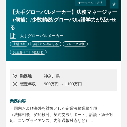
エージェント求人
【大手グローバルメーカー】法務マネージャー
（候補）/少数精鋭/グローバル/語学力が活かせ
る
大手グローバルメーカー
上場企業
英語力が活かせる
フレックス制
完全週休二日制(土日)
勤務地
神奈川県
想定年収
900万円 ～ 1100万円
業務内容
・国内および海外を対象とした企業法務業務全般
（法律相談、契約検討、契約交渉サポート、訴訟・紛争対
応、コンプライアンス、内部通報対応など）
※入社後にご担当いただく業務内容は、選考を通じてご経験