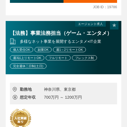
●賞与：年3回（7月・12月・3月）
契約法務（契約審査）の体制強化
JOB ID：19786
など
エージェント求人
【法務】事業法務担当（ゲーム・エンタメ）
多様なネット事業を展開するエンタメ×IT企業
個人受任OK
副業OK
週1～2リモートOK
週3以上リモートOK
フルリモート
フレックス制
完全週休二日制(土日)
勤務地
神奈川県、東京都
想定年収
700万円 ～ 1200万円