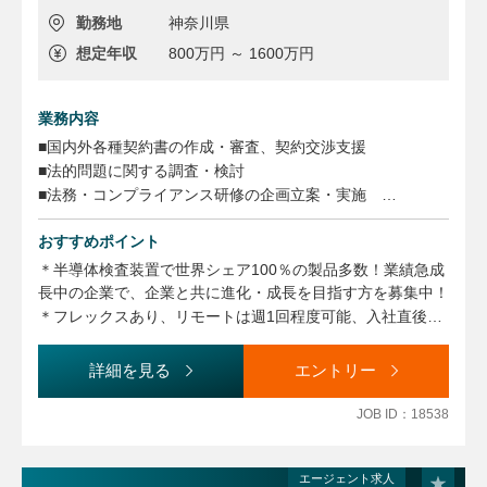
勤務地
神奈川県
想定年収
800万円 ～ 1600万円
業務内容
■国内外各種契約書の作成・審査、契約交渉支援
■法的問題に関する調査・検討
■法務・コンプライアンス研修の企画立案・実施
■株式事務（株式・新株予約権の管理、証券取引所等への各
種届出等）
おすすめポイント
■株主総会の運営等 など
＊半導体検査装置で世界シェア100％の製品多数！業績急成
長中の企業で、企業と共に進化・成長を目指す方を募集中！
＊フレックスあり、リモートは週1回程度可能、入社直後か
ら有給付与あります。
＊入社後はまず、契約審査関連とコンプライアンス関連業務
詳細を見る
エントリー
からお任せする予定です。
少数精鋭の法務組織の為、慣れてきたら徐々にお任せする
JOB ID：18538
業務範囲が増え、幅広い業務経験を積めるチャンスがありま
す。
エージェント求人