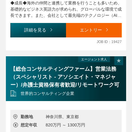
◆成長◆海外の仲間と連携して業務を行うことも多いため、
基礎的なビジネス英語力が求められ、グローバルな環境で成
長できます。また、会社として最先端のテクノロジー（AIや
クラウド）を扱うため、そうしたテクノロジーに関する法的
問題に関わるチャンスもあります。
詳細を見る
エントリー
◆働き方◆法務本部の多くのメンバーがフレックス制度をう
JOB ID：19427
まく活用しており、出産休暇・育児休業も取りやすい環境の
ため、ワークライフバランスが充実しています。
エージェント求人
【総合コンサルティングファーム】営業法務
（スペシャリスト - アソシエイト・マネジャ
ー）/弁護士資格保有者歓迎/リモートワーク可
世界的コンサルティング企業
勤務地
神奈川県、東京都
想定年収
820万円 ～ 1300万円