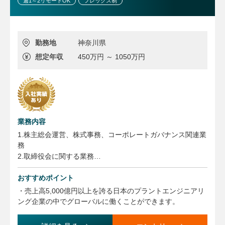
週1～2リモートOK
フレックス制
勤務地
神奈川県
想定年収
450万円 ～ 1050万円
業務内容
1.株主総会運営、株式事務、コーポレートガバナンス関連業
務
2.取締役会に関する業務
3.決算（決算短信、有価証券報告書等）に関する業務
おすすめポイント
【変更の範囲】
・売上高5,000億円以上を誇る日本のプラントエンジニアリ
会社の定める業務
ング企業の中でグローバルに働くことができます。