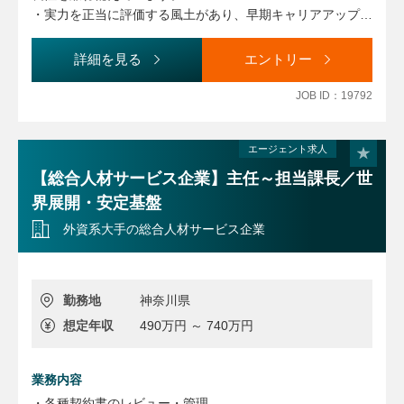
■ 法務・コンプライアンス業務
・実力を正当に評価する風土があり、早期キャリアアップや
・各種契約書の審査・レビュー（和文・英文）
マネジメントへの挑戦が可能です。社員の成長支援にも注力
・法令改正対応および社内制度・運用の整備
しています。
詳細を見る
エントリー
・コンプライアンス推進およびリスク管理業務
JOB ID：19792
■ マネジメント業務
・メンバーの育成・マネジメント
エージェント求人
・業務の進捗管理およびアサインメント
・チーム運営・業務改善の推進
【総合人材サービス企業】主任～担当課長／世
界展開・安定基盤
外資系大手の総合人材サービス企業
勤務地
神奈川県
想定年収
490万円 ～ 740万円
業務内容
・各種契約書のレビュー・管理