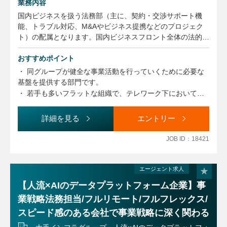
業務内容
国内ビジネスを扱う法務部（主に、契約・交渉サポート機
能、トラブル対応、M&Aやビジネス提携などのプロジェク
ト）の配属となります。国内ビジネスフロント全体の法的対
応力の強化をサポートしていただきます。その後に法務部門
内他部署へのローテーションの可能性もあります。
おすすめポイント
※詳細は株式会社C＆Rリーガル・エージェンシー社までお
・ 同グループが健全な事業活動を行っていくために必要な
問い合わせください。
基盤を提供する部門です。
・ 若手も多いフラットな組織で、テレワーク下においても
グループ内のコミュニケーションは活発です。
・ 個人のやる気や能力に応じて、海外駐在や留学も含めた
詳細を見る
エントリー
活躍の場が提供されます。
JOB ID：18421
エージェント求人
【人流×AIのデータプラットフォーム企業】事
業戦略法務担当/フルリモート/フルフレックス/
スピード感のある会社で事業戦略に深く関わる