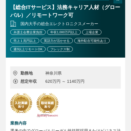
【総合ITサービス】法務キャリア人材（グロー
バル）／リモートワーク可
国内大手の総合エレクトロニクスメーカー
弁護士会費企業負担
年収1,000万円以上
上場企業
売上１兆円以上
英語力が活かせる
海外駐在可能性あり
週3以上リモートOK
フレックス制
勤務地
神奈川県
想定年収
620万円 ～ 1140万円
業務内容
選考の中でグローバルリーガル統括部採用またはビジネス法