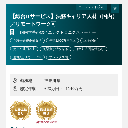
【業務に関する変更の範囲】
事業や所属部門の状況の変化等により、会社の指示する職務
エージェント求人
内容へ変更することがあります
【総合ITサービス】法務キャリア人材（国内）
／リモートワーク可
国内大手の総合エレクトロニクスメーカー
弁護士会費企業負担
年収1,000万円以上
上場企業
売上１兆円以上
英語力が活かせる
海外駐在可能性あり
週3以上リモートOK
フレックス制
勤務地
神奈川県
想定年収
620万円 ～ 1140万円