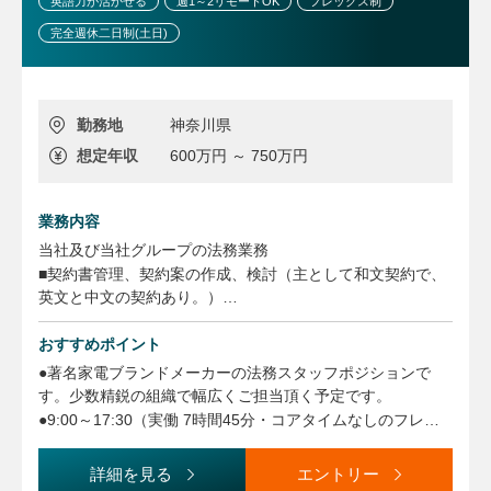
英語力が活かせる
週1～2リモートOK
フレックス制
完全週休二日制(土日)
勤務地
神奈川県
想定年収
600万円 ～ 750万円
業務内容
当社及び当社グループの法務業務
■契約書管理、契約案の作成、検討（主として和文契約で、
英文と中文の契約あり。）
■会社法関連業務（株主総会、取締役会等の会社ガバナンス
業務）
おすすめポイント
■労働法関連業務
●著名家電ブランドメーカーの法務スタッフポジションで
■社内規程の起案、修正、廃止
す。少数精鋭の組織で幅広くご担当頂く予定です。
■クレーム対応、訴訟／仲裁対応
●9:00～17:30（実働 7時間45分・コアタイムなしのフレッ
■コンプライアンス管理（PDPA、輸出管理、独禁法等）
クスタイム制あり）
■その他の法律相談、法務サポート
●リモートワーク：月5回まで
詳細を見る
エントリー
【募集背景】