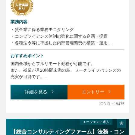
業務内容
・貸金業に係る業務モニタリング
・コンプライアンス体制の強化に関する企画・提案
・各種法令等に準拠した内部管理態勢の構築・運用
・各種法令等の知識向上やコンプライアンス意識浸透のため
の研修・啓蒙活動
おすすめポイント
・コンプライアンス委員会の運営
国内全域からフルリモート勤務が可能です。
・社内規程等の整備・管理
また、残業が月20時間未満の為、ワークライフバランスの
・広告審査業務
充実が可能です。
・暗号資産関係情報等の管理
暗号資産という最先端のフィンテック企業でのコンプライア
・監督官庁対応
ンス業務に関わることができます。
詳細を見る
エントリー
・その他コンプライアンス推進に付随する業務
国内取引数NO.1の企業での就業です。
※上記記載のうち、スキルに合わせて担当業務を調整させて
JOB ID：19475
いただきます。
（変更の範囲）
エージェント求人
同上
【総合コンサルティングファーム】法務・コン