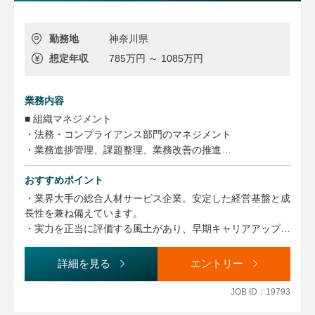
勤務地
神奈川県
想定年収
785万円 ～ 1085万円
業務内容
■ 組織マネジメント
・法務・コンプライアンス部門のマネジメント
・業務進捗管理、課題整理、業務改善の推進
・メンバー育成および組織力強化
おすすめポイント
■ 経営・事業支援
・業界大手の総合人材サービス企業。安定した経営基盤と成
・重要案件におけるリスク管理および経営支援
長性を兼ね備えています。
・経営層への法務・コンプライアンス観点での助言
・実力を正当に評価する風土があり、早期キャリアアップや
・取締役会等の重要会議体の運営
マネジメントへの挑戦が可能です。社員の成長支援にも注力
しています。
詳細を見る
エントリー
■ グローバル対応
・海外グループ会社との連携・調整
JOB ID：19793
・監査対応およびガバナンス強化の推進