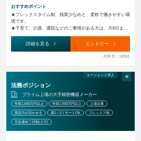
に合わせ検討いたします。
おすすめポイント
★フレックスタイム制、残業少なめと、柔軟で働きやすい環
【業務に関する変更の範囲】
境です。
事業や所属部門の状況の変化等により、会社の指示する職務
★子育て、介護、通院などのご事情がある方は、月8日まで
内容へ変更することがあります
のリモートワークが利用できます。
★英語力を活かし、グローバルにご活躍いただけます。
詳細を見る
エントリー
★少数精鋭の法務組織において、非常に幅広い法務業務に携
わることができます。
JOB ID：18581
★海外案件、大型案件にも携わることができます。次期管理
職候補として、同社の海外法務を担っていただける方を歓迎
しております。
エージェント求人
法務ポジション
プライム上場の大手精密機器メーカー
年収1,000万円以上
年収1,500万円以上
上場企業
英語力が活かせる
週1～2リモートOK
フレックス制
完全週休二日制(土日)