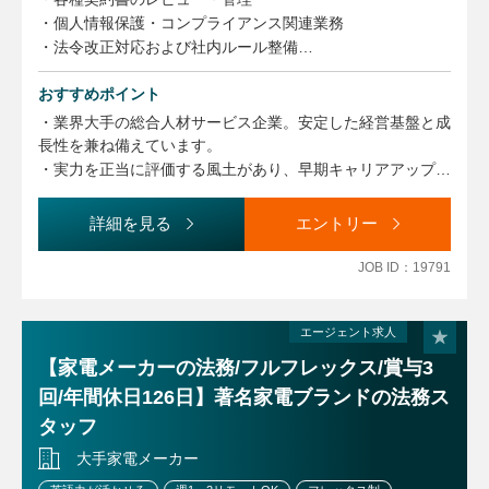
・個人情報保護・コンプライアンス関連業務
・法令改正対応および社内ルール整備
・社内研修の企画・運営
おすすめポイント
・社内各部門からの法務相談対応
・取締役会等の会議体運営サポート
・業界大手の総合人材サービス企業。安定した経営基盤と成
・行政機関への各種届出・調査対応
長性を兼ね備えています。
・弁護士など外部専門家との連携
・実力を正当に評価する風土があり、早期キャリアアップや
・海外拠点・グループ会社との法務連携
マネジメントへの挑戦が可能です。社員の成長支援にも注力
・グループ会社のガバナンス・管理支援
しています。
詳細を見る
エントリー
JOB ID：19791
エージェント求人
【家電メーカーの法務/フルフレックス/賞与3
回/年間休日126日】著名家電ブランドの法務ス
タッフ
大手家電メーカー