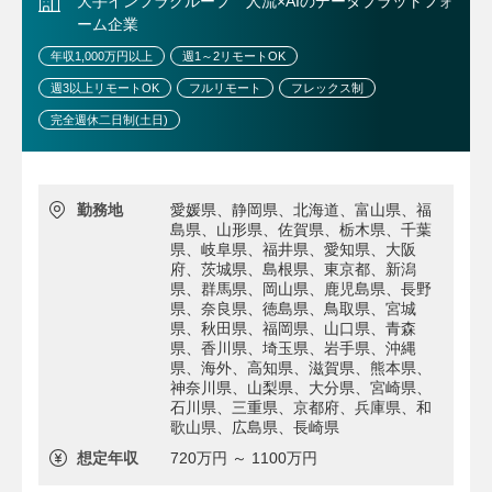
大手インフラグループ 人流×AIのデータプラットフォ
ーム企業
年収1,000万円以上
週1～2リモートOK
週3以上リモートOK
フルリモート
フレックス制
完全週休二日制(土日)
勤務地
愛媛県、静岡県、北海道、富山県、福
島県、山形県、佐賀県、栃木県、千葉
県、岐阜県、福井県、愛知県、大阪
府、茨城県、島根県、東京都、新潟
県、群馬県、岡山県、鹿児島県、長野
県、奈良県、徳島県、鳥取県、宮城
県、秋田県、福岡県、山口県、青森
県、香川県、埼玉県、岩手県、沖縄
県、海外、高知県、滋賀県、熊本県、
神奈川県、山梨県、大分県、宮崎県、
石川県、三重県、京都府、兵庫県、和
歌山県、広島県、長崎県
想定年収
720万円 ～ 1100万円