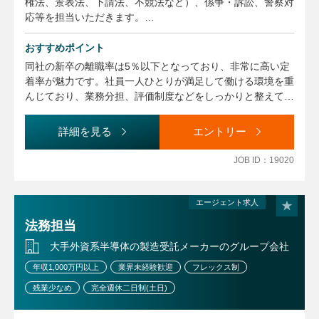
権法、景表法、下請法、不競法など）、係争・訴訟、警察対
応等を担当いただきます。
おすすめポイント
【業務に関する変更の範囲】
事業や所属部門の状況の変化等により、会社の指示する職務
同社の新卒の離職率は5％以下となっており、非常に高い定
内容へ変更することがあります
着率が魅力です。社員一人ひとりが満足して働ける環境を重
んじており、業務分担、評価制度などをしっかりと整えてい
ます。また、定期的に給与改定や引き上げを実施するなど、
企業の利益を確実に還元しています。
詳細を見る
エントリー
JOB ID：19020
エージェント求人
法務担当
大手外資系半導体の製造受託メーカーのグループ会社
年収1,000万円以上
業界未経験歓迎
フレックス制
残業少なめ
完全週休二日制(土日)