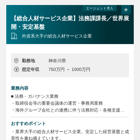
エージェント求人
■ 法務・コンプライアンス統括
・契約管理、コンプライアンス推進、労務関連課題への対応
【総合人材サービス企業】法務課課長／世界展
・法改正対応および社内ルール整備
開・安定基盤
・グループ会社管理およびリスクマネジメント
外資系大手の総合人材サービス企業
・個人情報保護・内部監査体制の強化
勤務地
神奈川県
想定年収
750万円 ～ 1000万円
業務内容
■ 法務・ガバナンス業務
・取締役会等の重要会議体の運営・事務局業務
・海外グループ会社との連携に伴う法務対応・各種支援
・グループ会社の管理・ガバナンス支援
おすすめポイント
・社内各部門からの法務・労務相談対応
・弁護士など外部専門家との連携
・業界大手の総合人材サービス企業。安定した経営基盤と成
長性を兼ね備えています。