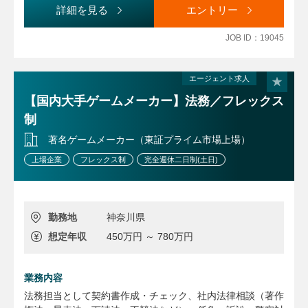
詳細を見る
エントリー
JOB ID：19045
エージェント求人
【国内大手ゲームメーカー】法務／フレックス
制
著名ゲームメーカー（東証プライム市場上場）
上場企業
フレックス制
完全週休二日制(土日)
勤務地
神奈川県
想定年収
450万円 ～ 780万円
業務内容
法務担当として契約書作成・チェック、社内法律相談（著作