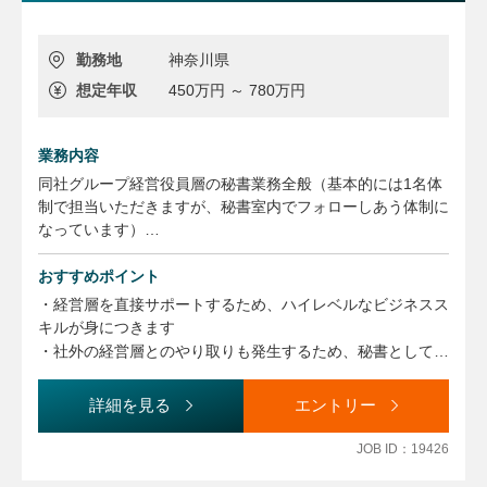
勤務地
神奈川県
想定年収
450万円 ～ 780万円
業務内容
同社グループ経営役員層の秘書業務全般（基本的には1名体
制で担当いただきますが、秘書室内でフォローしあう体制に
なっています）
おすすめポイント
・社内外とのスケジュール調整・管理
・出張・会食・手土産の手配
・経営層を直接サポートするため、ハイレベルなビジネスス
キルが身につきます
・資料作成・管理
・社外の経営層とのやり取りも発生するため、秘書としての
・電話・メール・来客対応、郵送物対応、請求書精算
専門性を一層高められる環境です。
・会食への同伴（ごく稀に）
・英語を活かしながらグローバルビジネスに関わることがで
詳細を見る
エントリー
・その他突発で発生する業務 等
きます
※役員との同行業務は原則としてありません。
JOB ID：19426