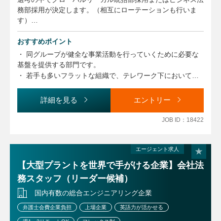
務部採用が決定します。（相互にローテーションも行いま
す）
・グローバルリーガル統括部では補佐、海外リージョンのリ
スクコンプライアンスの調整機能などを行っていただきま
おすすめポイント
す。
・ 同グループが健全な事業活動を行っていくために必要な
・ビジネス法務部では、M＆Aや契約交渉のサポートなどを
基盤を提供する部門です。
行っていただきます。
・ 若手も多いフラットな組織で、テレワーク下においても
※詳細は株式会社C＆Rリーガル・エージェンシー社までお
グループ内のコミュニケーションは活発です。
問い合わせください。
・ 個人のやる気や能力に応じて、海外駐在や留学も含めた
詳細を見る
エントリー
活躍の場が提供されます。
JOB ID：18422
エージェント求人
【大型プラントを世界で手がける企業】会社法
務スタッフ（リーダー候補）
国内有数の総合エンジニアリング企業
弁護士会費企業負担
上場企業
英語力が活かせる