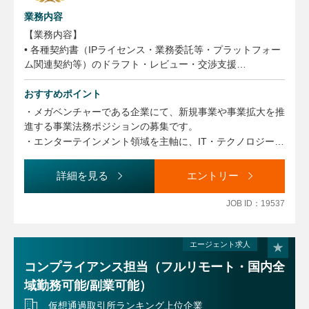
業務内容
【業務内容】
• 各種契約書（IPライセンス・業務委託等・プラットフォー
ム関連契約等）のドラフト・レビュー・交渉支援
• 新規サービス／新機能リリース時の法令調査・スキーム検
討・リスク評価
おすすめポイント
• 個人情報保護／AI・データ利活用に関する社内ルール整
・メガベンチャーである企業にて、新規事業や事業拡大を推
備・相談対応
進する事業法務ポジションの募集です。
• 社内規程の作成・改定・運用サポート
・エンターテインメント領域を主軸に、IT・テクノロジー・
• 法令に関連する社内研修・教育企画・実施
ヘルスケアなど、多岐にわたる事業領域に携わることが可能
• 紛争・トラブルの予防および発生時のリスク最小化に向け
です。
詳細を見る
エントリー
た対応
・個々に大きな裁量が与えられており、ご自身のペースを活
• 上記に付随する、各事業における最適な契約・スキームの
かしながら業務に取り組める環境です。
JOB ID：19537
検討、コンプライアンス体制の構築・維持
・リモートワークも可能で、柔軟な働き方をご希望される方
についてもご相談いただけます。
・また、副業も可能となっており、多様なキャリア形成を実
エージェント求人
現できる環境です。
コンプライアンス担当（フルリモート・国内全
域勤務可能/副業可能）
仮想通過取引所ランキング上位企業