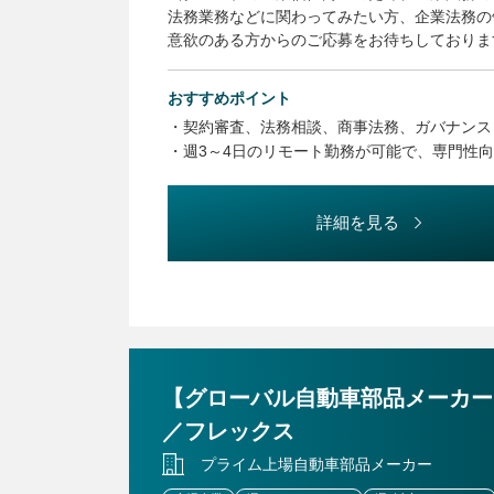
法務業務などに関わってみたい方、企業法務の
意欲のある方からのご応募をお待ちしておりま
【主な職務】
おすすめポイント
・契約審査業務
・契約審査、法務相談、商事法務、ガバナンス
・法務相談業務（債権回収、紛争対応を含む。
・週3～4日のリモート勤務が可能で、専門性
・商事法務業務（株主総会運営その他会社法関
・ガバナンス関連業務（部門主管の規程の制定
・稟議事務局の運営（稟議審査、制度設計、全
詳細を見る
・社内法務研修の企画および実施
・内部通報窓口業務
・その他特命事項への対応 など
【業務に関する変更の範囲】
事業や所属部門の状況の変化等により、会社の
【グローバル自動車部品メーカー
／フレックス
プライム上場自動車部品メーカー