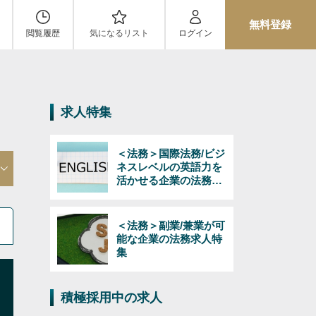
無料登録
閲覧履歴
気になるリスト
ログイン
求人特集
＜法務＞国際法務/ビジ
ネスレベルの英語力を
活かせる企業の法務求
人特集
＜法務＞副業/兼業が可
能な企業の法務求人特
集
積極採用中の求人