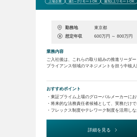
上場企業
週1～2リモートOK
週3以上リモートOK
勤務地
東京都
想定年収
600万円 ～ 800万円
業務内容
ご入社後は、これらの取り組みの推進リーダー
プライアンス領域のマネジメントを担う中核人
【業務内容】
・契約審査
おすすめポイント
・法律相談対応
・東証プライム上場のグローバルメーカーにお
・新規事業支援
・将来的な法務責任者候補として、実務だけで
・コンプライアンス教育・研修の企画運営
・フレックス制度やテレワーク制度を活用しな
・内部通報制度の運営
・コンプライアンスモニタリング
・コンプライアンスリスク評価
詳細を見る
・違反事案への対応