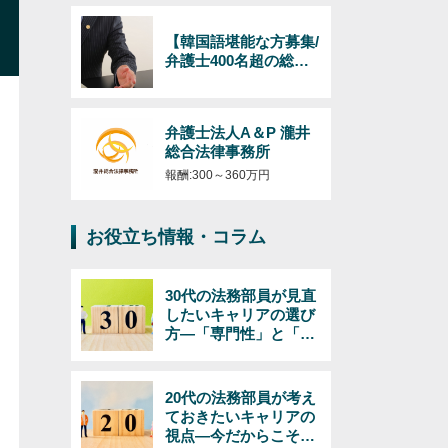
【韓国語堪能な方募集/
弁護士400名超の総合
法律事務所】日韓のビ
ジネス（インバウンド
およびアウトバウン
弁護士法人A＆P 瀧井
ド）対応の弁護士/韓国
総合法律事務所
語必須/経験年数・年齢
不問！
報酬:300～360万円
お役立ち情報・コラム
30代の法務部員が見直
したいキャリアの選び
方―「専門性」と「マ
ネジメント」で考える
20代の法務部員が考え
ておきたいキャリアの
視点―今だからこそで