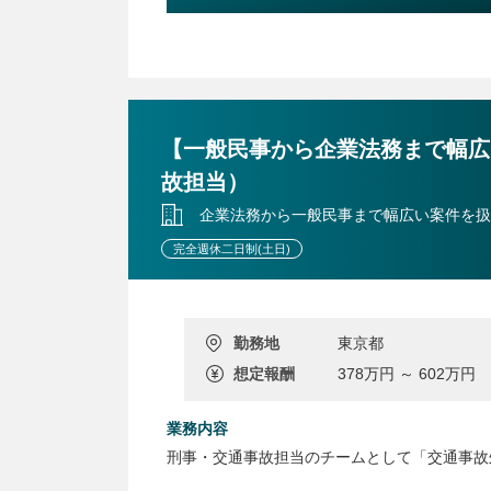
・海外子会社との連携
・グローバルコンプライアンス会議の運営
・コンプライアンスアンケートの実施
・競争法に関する対応
・新事業・デジタル活用領域における法務支援
・法務・コンプライアンス施策の企画・推進
【一般民事から企業法務まで幅広
・取締役会事務局業務
故担当）
【業務に関する変更の範囲】
企業法務から一般民事まで幅広い案件を扱
事業や所属部門の状況の変化等により、会社の
完全週休二日制(土日)
勤務地
東京都
想定報酬
378万円 ～ 602万円
業務内容
刑事・交通事故担当のチームとして「交通事故