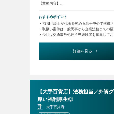
【業務内容】
・弁護士のサポート全般
（書類作成などのサポート業務、相談者への連
おすすめポイント
・73期弁護士が代表を務める若手中心で構成
●関係者対応
・取扱い案件は一般民事から企業法務までの幅
・ご相談者との連絡・対応
・今回は交通事故処理担当経験者を募集してお
・裁判所や保険会社など、案件に関係する各機
●各種書類作成・手続き
・契約書類の作成
詳細を見る
・訴訟に関するリサーチや文書の作成
・各種送付書類の作成(お客様・保険会社・相手
・各種手続きに関する業務全般
【大手百貨店】法務担当／外資グ
厚い福利厚生◎
大手百貨店