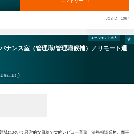
エントリー
刑事弁護と分野を選ばず幅広く取り扱う総合法律事務所です。
JOB ID：1067
いスタイルの事務所で心機一転したい弁護士
有しながらも、弁護士大増員時代での顧客開拓に不安をかかえる弁護
エージェント求人
への道に自分の将来像を描けないでいる弁護士
バナンス室（管理職/管理職候補）／リモート週
いる経験弁護士の方は、ぜひ、ご検討ください。
きるレベルの高い専門性を持った方や、裁判官、検察官出身の方を歓
の依頼を中心に対応してきましたが、組織として大きな成長を遂げた
日制(土日)
大幅に増加しています。
担金として事務所に納入、国選は不要）
領域において経営的な目線で契約レビュー業務、法務相談業務、商事