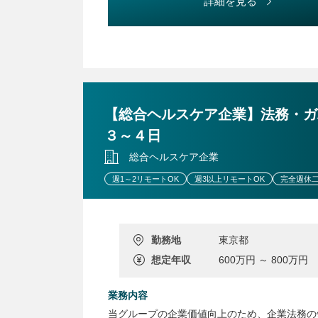
ます。
詳細を見る
◎事務所全体としては、一般民事・企業法務・
＊従来型の法律事務所運営に疑問を感じ、新し
＊高い専門性（例えばM&A、国際法務等）を
士
＊大手の法律事務所に所属するも、パートナー
【総合ヘルスケア企業】法務・ガ
など、現状のご自身の境遇を打開しようとして
３～４日
※専門分野のチームリーダーを務めることがで
迎します。
総合ヘルスケア企業
※これまで、顧客層の多い個人・中小企業から
週1～2リモートOK
週3以上リモートOK
完全週休二
結果、上場企業をはじめとする大企業の依頼が
◎個人受任：可（但し、売上の20％を経費負
勤務地
東京都
想定年収
600万円 ～ 800万円
業務内容
当グループの企業価値向上のため、企業法務の