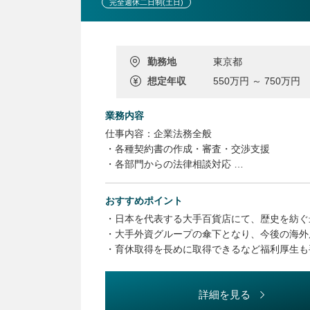
完全週休二日制(土日)
勤務地
東京都
想定年収
550万円 ～ 750万円
業務内容
仕事内容：企業法務全般
・各種契約書の作成・審査・交渉支援
・各部門からの法律相談対応
・紛争・訴訟対応および外部弁護士との連携
・知的財産、個人情報保護等に関する法的対
おすすめポイント
・M&Aや新規事業に関する法務支援
・日本を代表する大手百貨店にて、歴史を紡ぐ
・大手外資グループの傘下となり、今後の海外
・育休取得を長めに取得できるなど福利厚生も
・ターミナル駅直結のオフィスでアクセス良好
詳細を見る