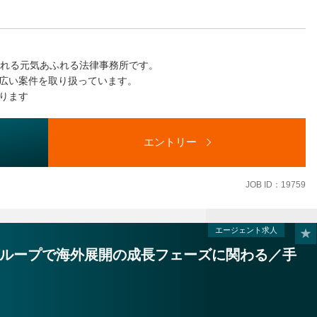
絡補助など）
される元気あふれる法律事務所です。
広い案件を取り扱っています。
ります
関との各種調整・連絡業務
エントリー
方等) など
JOB ID：19759
エージェント求人
ループで海外展開の成長フェーズに関わる／手