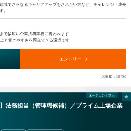
領域でさらなるキャリアアップをされたい方など、チャレンジ・成長
す。
まで幅広い企業法務業務に携われます
）
向上と働きやすさを両立できる環境です
連業務を含む。）
改廃のほか、全社規程の管理）
社周知、稟議システム管理）
エントリー
JOB ID：19780
指示する職務内容へ変更することがあります
エージェント求人
】法務担当（管理職候補）／プライム上場企業