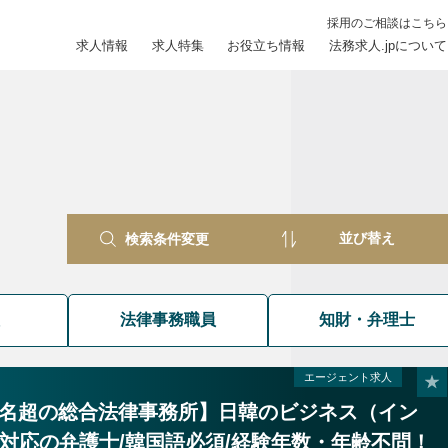
採用のご相談はこちら
求人情報
求人特集
お役立ち情報
法務求人.jpについて
検索条件変更
員
法律事務職員
知財・弁理士
エージェント求人
00名超の総合法律事務所】日韓のビジネス（イン
対応の弁護士/韓国語必須/経験年数・年齢不問！