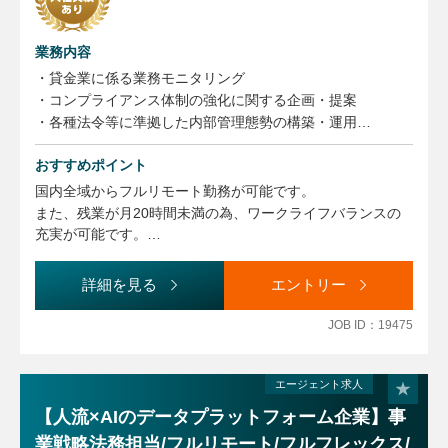
業務内容
・貸金業に係る業務モニタリング
・コンプライアンス体制の強化に関する企画・提案
・各種法令等に準拠した内部管理態勢の構築・運用
・各種法令等の知識向上やコンプライアンス意識浸透のため
の研修・啓蒙活動
おすすめポイント
・コンプライアンス委員会の運営
国内全域からフルリモート勤務が可能です。
・社内規程等の整備・管理
また、残業が月20時間未満の為、ワークライフバランスの
・広告審査業務
充実が可能です。
・暗号資産関係情報等の管理
暗号資産という最先端のフィンテック企業でのコンプライア
・監督官庁対応
ンス業務に関わることができます。
詳細を見る
エントリー
・その他コンプライアンス推進に付随する業務
国内取引数NO.1の企業での就業です。
※上記記載のうち、スキルに合わせて担当業務を調整させて
JOB ID：19475
いただきます。
（変更の範囲）
エージェント求人
同上
【人流×AIのデータプラットフォーム企業】事
業戦略法務担当/フルリモート/フルフレックス/