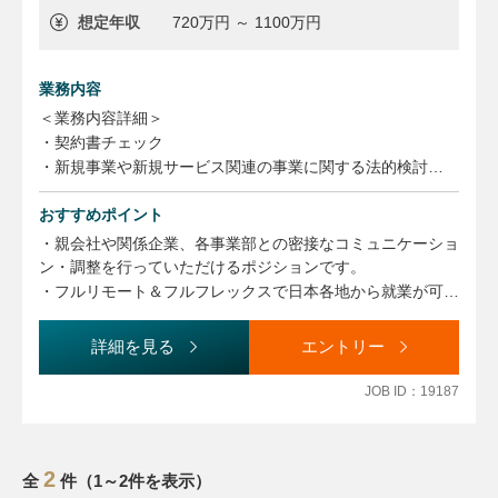
想定年収
720万円 ～ 1100万円
業務内容
＜業務内容詳細＞
・契約書チェック
・新規事業や新規サービス関連の事業に関する法的検討
上記で6～7割を占めます。
おすすめポイント
・知財マネジメント
・社内教育、社内リテラシー向上施策の企画実行
・親会社や関係企業、各事業部との密接なコミュニケーショ
・各種プロジェクト参画等による事業部門支援
ン・調整を行っていただけるポジションです。
・フルリモート＆フルフレックスで日本各地から就業が可能
なため、非常に柔軟な環境下での就業が可能です。
詳細を見る
エントリー
JOB ID：19187
2
全
件（1～2件を表示）