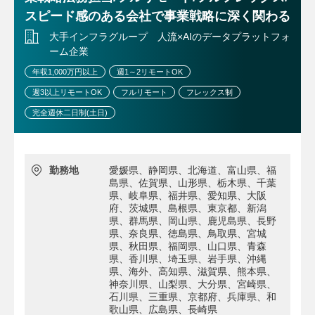
スピード感のある会社で事業戦略に深く関わる
大手インフラグループ 人流×AIのデータプラットフォ
ーム企業
年収1,000万円以上
週1～2リモートOK
週3以上リモートOK
フルリモート
フレックス制
完全週休二日制(土日)
勤務地
愛媛県、静岡県、北海道、富山県、福
島県、佐賀県、山形県、栃木県、千葉
県、岐阜県、福井県、愛知県、大阪
府、茨城県、島根県、東京都、新潟
県、群馬県、岡山県、鹿児島県、長野
県、奈良県、徳島県、鳥取県、宮城
県、秋田県、福岡県、山口県、青森
県、香川県、埼玉県、岩手県、沖縄
県、海外、高知県、滋賀県、熊本県、
神奈川県、山梨県、大分県、宮崎県、
石川県、三重県、京都府、兵庫県、和
歌山県、広島県、長崎県