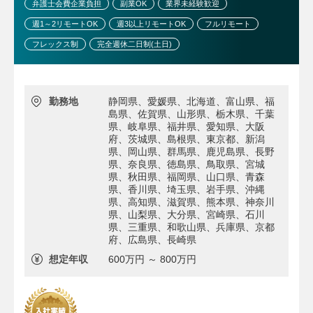
弁護士会費企業負担
副業OK
業界未経験歓迎
週1～2リモートOK
週3以上リモートOK
フルリモート
フレックス制
完全週休二日制(土日)
勤務地
静岡県、愛媛県、北海道、富山県、福
島県、佐賀県、山形県、栃木県、千葉
県、岐阜県、福井県、愛知県、大阪
府、茨城県、島根県、東京都、新潟
県、岡山県、群馬県、鹿児島県、長野
県、奈良県、徳島県、鳥取県、宮城
県、秋田県、福岡県、山口県、青森
県、香川県、埼玉県、岩手県、沖縄
県、高知県、滋賀県、熊本県、神奈川
県、山梨県、大分県、宮崎県、石川
県、三重県、和歌山県、兵庫県、京都
府、広島県、長崎県
想定年収
600万円 ～ 800万円