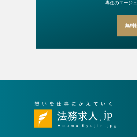
専任のエージ
無料
2
全
件（1～2件を表示