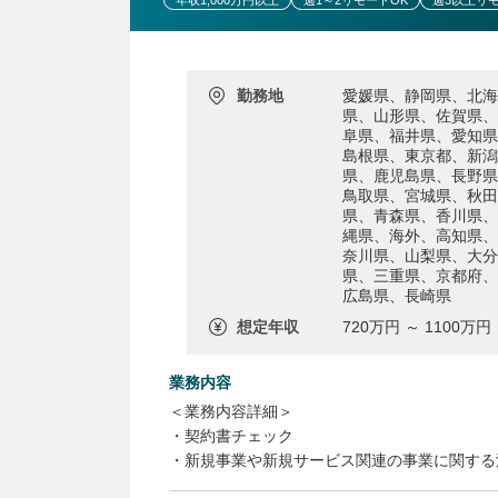
年収1,000万円以上
週1～2リモートOK
週3以上リ
勤務地
愛媛県、静岡県、北海
県、山形県、佐賀県、
阜県、福井県、愛知県
島根県、東京都、新潟
県、鹿児島県、長野県
鳥取県、宮城県、秋田
県、青森県、香川県、
縄県、海外、高知県、
奈川県、山梨県、大分
県、三重県、京都府、
広島県、長崎県
想定年収
720万円 ～ 1100万円
業務内容
＜業務内容詳細＞
・契約書チェック
・新規事業や新規サービス関連の事業に関する
上記で6～7割を占めます。