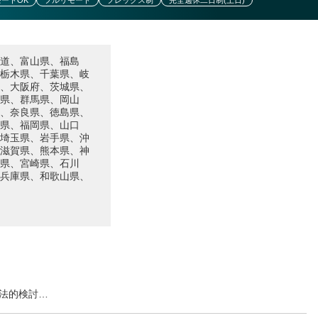
モートOK
フルリモート
フレックス制
完全週休二日制(土日)
道、富山県、福島
栃木県、千葉県、岐
、大阪府、茨城県、
県、群馬県、岡山
、奈良県、徳島県、
県、福岡県、山口
埼玉県、岩手県、沖
滋賀県、熊本県、神
県、宮崎県、石川
兵庫県、和歌山県、
法的検討