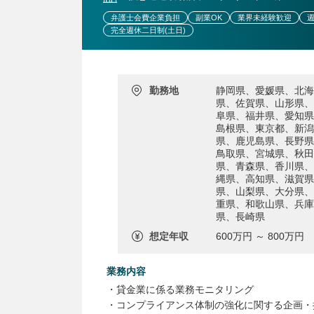
弁護士会費企業負担
副業OK
業界未経験歓迎
週
完全週休二日制(土日)
勤務地
静岡県、愛媛県、北海
県、佐賀県、山形県、
阜県、福井県、愛知県
島根県、東京都、新潟
県、鹿児島県、長野県
鳥取県、宮城県、秋田
県、青森県、香川県、
縄県、高知県、滋賀県
県、山梨県、大分県、
重県、和歌山県、兵庫
県、長崎県
想定年収
600万円 ～ 800万円
業務内容
・貸金業に係る業務モニタリング
・コンプライアンス体制の強化に関する企画・