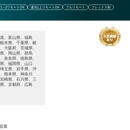
1～2リモートOK
週3以上リモートOK
フルリモート
フレックス制
道、富山県、福島
栃木県、千葉県、岐
、大阪府、茨城県、
県、岡山県、群馬
、奈良県、徳島県、
県、福岡県、山口
埼玉県、岩手県、沖
、熊本県、神奈川
宮崎県、石川県、三
県、京都府、広島
提案