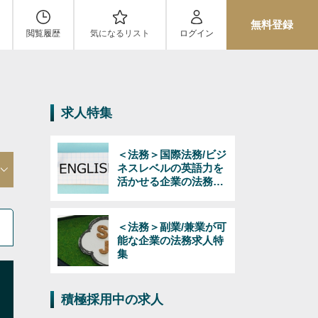
無料登録
閲覧履歴
気になるリスト
ログイン
求人特集
＜法務＞国際法務/ビジ
ネスレベルの英語力を
活かせる企業の法務求
人特集
＜法務＞副業/兼業が可
能な企業の法務求人特
集
積極採用中の求人