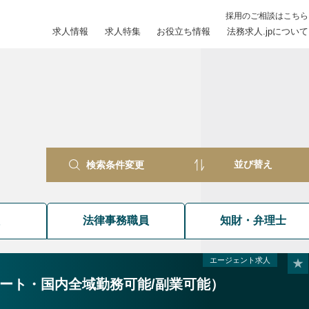
採用のご相談はこちら
求人情報
求人特集
お役立ち情報
法務求人.jpについて
検索条件変更
員
法律事務職員
知財・弁理士
エージェント求人
ート・国内全域勤務可能/副業可能）