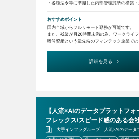
・各種法令等に準拠した内部管理態勢の構築・
・各種法令等の知識向上やコンプライアンス意
・コンプライアンス委員会の運営
おすすめポイント
・社内規程等の整備・管理
国内全域からフルリモート勤務が可能です。
・広告審査業務
また、残業が月20時間未満の為、ワークライ
・暗号資産関係情報等の管理
暗号資産という最先端のフィンテック企業での
・監督官庁対応
国内取引数NO.1の企業での就業です。
・その他コンプライアンス推進に付随する業務
※上記記載のうち、スキルに合わせて担当業務
詳細を見る
（変更の範囲）
同上
【人流×AIのデータプラットフォ
フレックス/スピード感のある会
大手インフラグループ 人流×AIのデータ