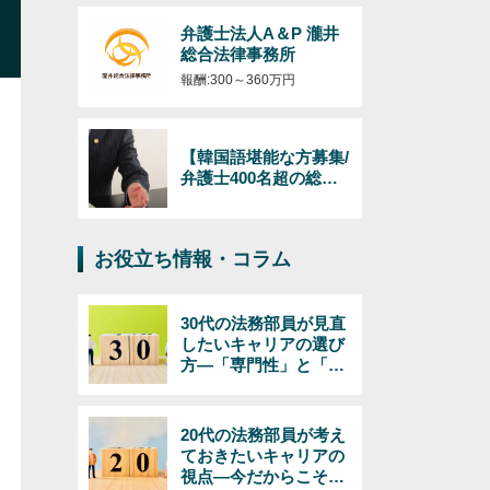
弁護士法人A＆P 瀧井
総合法律事務所
報酬:300～360万円
【韓国語堪能な方募集/
弁護士400名超の総合
法律事務所】日韓のビ
ジネス（インバウンド
およびアウトバウン
お役立ち情報・コラム
ド）対応の弁護士/韓国
語必須/経験年数・年齢
不問！
30代の法務部員が見直
したいキャリアの選び
方―「専門性」と「マ
ネジメント」で考える
20代の法務部員が考え
ておきたいキャリアの
視点―今だからこそで