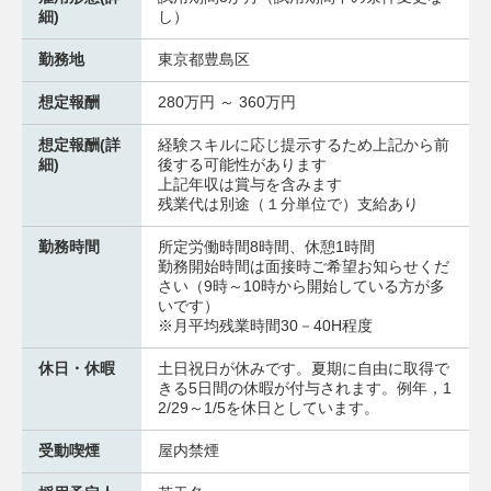
細)
し）
勤務地
東京都豊島区
想定報酬
280万円 ～ 360万円
想定報酬(詳
経験スキルに応じ提示するため上記から前
細)
後する可能性があります
上記年収は賞与を含みます
残業代は別途（１分単位で）支給あり
勤務時間
所定労働時間8時間、休憩1時間
勤務開始時間は面接時ご希望お知らせくだ
さい（9時～10時から開始している方が多
いです）
※月平均残業時間30－40H程度
休日・休暇
土日祝日が休みです。夏期に自由に取得で
きる5日間の休暇が付与されます。例年，1
2/29～1/5を休日としています。
受動喫煙
屋内禁煙