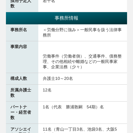
採用予定人
若干名
数
事務所情報
事務所名
＜労働分野に強み＞一般民事を扱う法律事
務所
事業内容
労働事件（労働者側）、交通事件、債務整
理、その他相続や離婚などの一般民事家
事、企業法務（少々）
構成人数
弁護士10～20名
所属弁護士
12名
数
パートナ
1名（代表 勝浦敦嗣 54期）名
ー・経営者
数
アソシエイ
11名（青山一丁目3名、池袋3名、大阪5