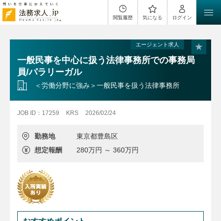
閲覧履歴
気になる
ログイン
エージェント求人
一般民事を中心に扱う法律事務所での事務局
員/パラリーガル
＜労働分野に強み＞一般民事を扱う法律事務所
JOB ID：17259
KRS
2026/02/24
勤務地
東京都豊島区
想定報酬
280万円 ～ 360万円