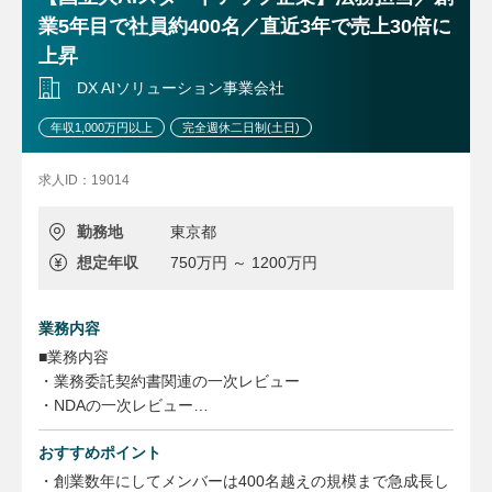
・M&A等のプロジェクト案件への参画、訴訟を含む各種紛
・海外留学や海外統括会社の法務コンプライアンス担当者と
業5年目で社員約400名／直近3年で売上30倍に
争解決の支援など、規模の大きな案件を担当して頂きます。
しての赴任含め、中長期的な視点で育成する方針であり、法
経験・能力を踏まえ、プロジェクトの法務部での遂行責任者
上昇
務担当者としてのキャリアアップを支援します。
を担ってもらう場合もあります。
・リモートやフレックスなど、柔軟にWLBも取りながら就
DX AIソリューション事業会社
業することができます。
＜キャリアパス＞
年収1,000万円以上
完全週休二日制(土日)
部内で経験や知識を重ねた上、同じチームでより難易度の高
い案件、マネジメントを担当する、あるいは部内の他の業務
求人ID：19014
（技術契約・直属所管のガバナンス・コンプライアンス）を
担当したり、海外統括会社の法務・コンプライアンス担当者
勤務地
東京都
として赴任する可能性もあります。
想定年収
750万円 ～ 1200万円
また、業務遂行能力、英語力が一定の水準をクリアし、本人
が希望すれば、米国ロースクールへ留学する可能性もありま
す。
業務内容
■業務内容
＜魅力・やりがい＞
・業務委託契約書関連の一次レビュー
1. 経営に近い立場で全社戦略案件を担当できる
・NDAの一次レビュー
事業ポートフォリオ変革・成長追求の全社戦略のもと、経営
・社内法務相談の一次対応
企画部・事業部門と密に連携し、M&Aや各種の戦略投資
おすすめポイント
・必要時の法令調査、リサーチ
等、会社の経営戦略・事業戦略に関わる重要なプロジェクト
に参画し、プロジェクト遂行の経験を積むことができます。
・外部弁護士との連絡、等のオペレーション
・創業数年にしてメンバーは400名越えの規模まで急成長し