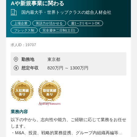
Aや新規事業に関わる
国内最大手・世界トップクラスの総合人材会社
上場企業
英語力が活かせる
週1～2リモートOK
フレックス制
完全週休二日制(土日)
求人ID：19707
勤務地
東京都
想定年収
820万円 ～ 1300万円
業務内容
以下の中から、志向性や能力、ご経験に応じて業務をお任せ
します。
・M&A、投資、戦略的業務提携、グループ内組織再編等の