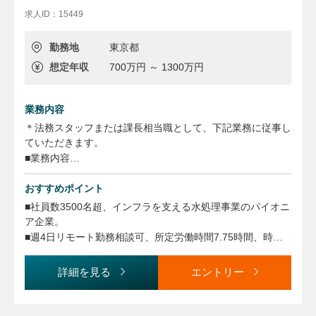
求人ID：15449
勤務地
東京都
想定年収
700万円 ～ 1300万円
業務内容
＊法務スタッフまたは課長相当職として、下記業務に従事し
ていただきます。
■業務内容
・契約書作成と審査、自社の法的問題の検討および相談対応
おすすめポイント
→ 契約書は国内案件がメイン、海外案件も一部含まれま
す。
■社員数3500名超、インフラを支える水処理事業のパイオニ
・独禁法遵守の推進と実践、相談対応
ア企業。
・社内規程の改定 ・法的相談窓口
■週4日リモート勤務相談可、所定労働時間7.75時間、時差
など
出勤・フレックスタイム制度
■中途入社のハンディなし（法務は全員中途入社）
詳細を見る
エントリー
従事すべき業務の変更の範囲：適性に応じて会社の指示する
■歓迎：メーカー、商社、プラント会社等の法務部門での経
業務への異動を命じることがあります
験。インフラ、プラント、エネルギーや不動産（特に建設業
法）等に関連する知見を有する方 歓迎