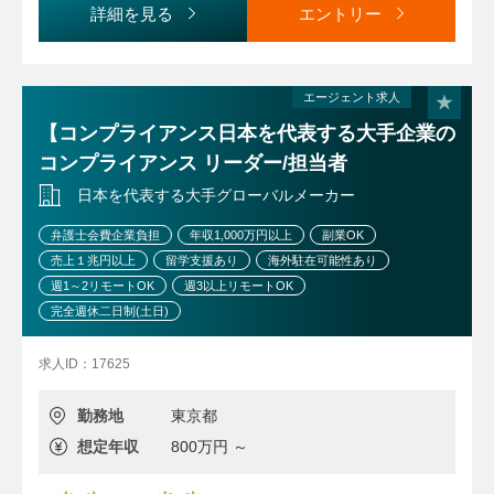
・その他、法務関連の相談対応など
詳細を見る
エントリー
上記業務は主になりますが、下記業務にも携わっていただき
ます。
・M&Aに関わる付帯業務
・新事業に係る規約作成・法務問題の検討
エージェント求人
・情報資産の管理と活用
【コンプライアンス日本を代表する大手企業の
・情報統制管理に関するプロセスの設計・構築、文書化と
コンプライアンス リーダー/担当者
既存プロセスの改善
・セキュリティに関する内部監査の企画、実施および改善
日本を代表する大手グローバルメーカー
・各種セキュリティ認証取得の事務局運営、既存認証の更
弁護士会費企業負担
年収1,000万円以上
副業OK
新や拡大
売上１兆円以上
留学支援あり
海外駐在可能性あり
・最新法令、ガイドラインなどのキャッチアップ
週1～2リモートOK
週3以上リモートOK
・ISO27001など外部監査への対応
完全週休二日制(土日)
・その他、リスク管理（地政学リスク・情報リスク等）に
必要な情報収集
求人ID：17625
業務の変更の範囲:会社の指示する業務
勤務地
東京都
想定年収
800万円 ～