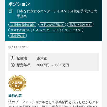
ポジション
日本を代表するエンターテイメント全般を手掛ける大
手企業
弁護士会費企業負担
年収1,000万円以上
英語力が活かせる
業界未経験歓迎
週1～2リモートOK
フレックス制
残業少なめ
求人ID：17260
勤務地
東京都
想定年収
900万円 ～ 1200万円
業務内容
法のプロフェッショナルとして事業部門と並走しながらアド
バイスや支援を行い、幅広く事業展開する当社の取り組みを