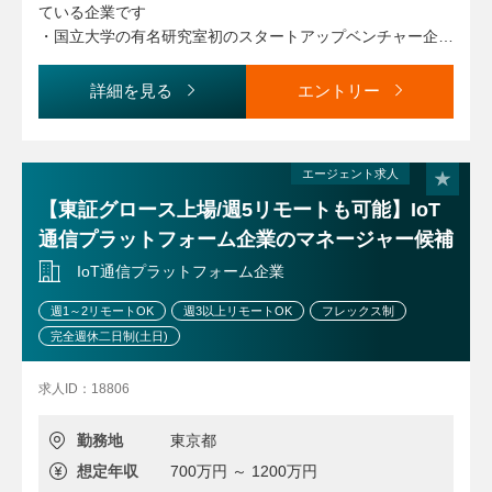
ている企業です
2. 幅広い事業領域に携わることができる
└弁護士経験豊富なメンバー含む2名の法務担当とともに、
・国立大学の有名研究室初のスタートアップベンチャー企業
急速に成長する同社を法的側面から支えていただく役割を担
素材・機械・電力と取扱製品、商習慣の異なる事業分野を有
にて、裁量をもって働ける環境です
っていただきたいと考えています。
する会社であり、他社では経験できない広範囲な事業領域に
・事業戦略の実現に不可欠な役割を担っているポジション
詳細を見る
エントリー
関わることができます。・国内・海外業務を両方担当し、広
└既存の法務担当がいるため、分担しながらご対応いただき
で、CEOやCFOと近い距離で仕事ができ、普段の仕事を通
い経験を積むことができます。
ます。
じて視座を上げられます
└支持された業務を漫然とこなすのではなく、ベンチャー企
・創業から黒字がつづき、財務体質がよい企業で将来の中心
業だからこその大きな裁量の中で様々な貢献に期待していま
3. 国際法務人材として成長できる
エージェント求人
メンバーとなっていく存在に！
す。
・海外留学や海外統括会社の法務担当者としての赴任含め、
【東証グロース上場/週5リモートも可能】IoT
中長期的な視点で育成する方針であり、法務担当者としての
通信プラットフォーム企業のマネージャー候補
キャリアアップを支援します。
IoT通信プラットフォーム企業
業務の都合等により、会社の指示する業務への異動を命じる
週1～2リモートOK
週3以上リモートOK
フレックス制
ことがあります。
完全週休二日制(土日)
求人ID：18806
勤務地
東京都
想定年収
700万円 ～ 1200万円