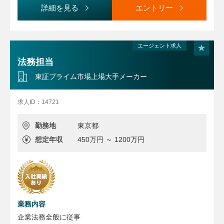
７）知的財産・製造物責任・会社法対策等、他部門への法務
●リーガル本部は全体20数名・ほどよい人数で構成され、法
詳細を見る
エントリー
支援に関する業務
務の様々な業務に関与できます。
８）顧問弁護士等、弁護士起用・管理に関する業務
９) 連結・グローバルベースでの規制(ソフトローを含む)に
関する調査・検討・体制構築に関する業務
エージェント求人
など
法務担当
※変更の範囲：会社の定める職務
東証プライム市場上場大手メーカー
求人ID：14721
勤務地
東京都
想定年収
450万円 ～ 1200万円
業務内容
企業法務全般に従事