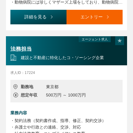
す。
・動物病院には珍しくマザーズ上場をしており、動物病院運
・各種法律相談
営会社としては大手です。
・契約書の審査、作成（和文中心となります）
・管理部門の体制強化のためリスクマネジメント部門の募集
詳細を見る
エントリー
・顧問弁護士との対応
を行います。
・マイカー通勤も可能となっております。
エージェント求人
法務担当
建設と不動産に特化したコ・ソーシング企業
求人ID：17224
勤務地
東京都
想定年収
500万円 ～ 1000万円
業務内容
・契約法務（契約書作成、指導、修正、契約交渉）
・弁護士や行政との連絡、交渉、対応