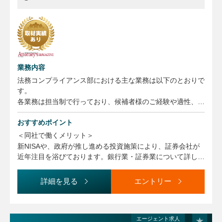
業務内容
法務コンプライアンス部における主な業務は以下のとおりで
す。
各業務は担当制で行っており、候補者様のご経験や適性、ご
意向等を踏まえ、ご担当いただく業務を決定します。
おすすめポイント
・リーガル・コンプライアンスに関する社内各部からの相談
＜同社で働くメリット＞
対応業務（運用部門、商品企画部門など）
新NISAや、政府が推し進める投資施策により、証券会社が
・事務過誤発生時における各部への是正対応の助言指導、監
近年注目を浴びております。銀行業・証券業について詳しい
督当局への報告等対応
リーガルスタッフは増えてきましたが、アセットマネジメン
・法令諸規則改正に対する各部での管理態勢構築のための支
トという業務についてはまだブルーオーシャンとなっており
詳細を見る
エントリー
援
ます。
・社内コンプライアンス研修の企画立案・実行
同社は資産運用会社としては、トップクラスの運用資産残高
・契約審査、広告審査、ファンドの売買に係る取引審査等の
があり、高い専門性を磨くことのできるポジションです。
コンプライアンス審査業務
エージェント求人