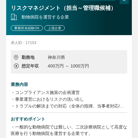
＜働き方について＞
リスクマネジメント（担当～管理職候補）
同社法務コンプライアンス部は、全社で残業が少ない部署で
動物病院を運営する企業
す。最大の効率を最小の時間で実施しようというモットーが
部内にはあり、フレックスや、在宅制度を織り交ぜながら勤
事務所未経験OK
上場企業
務をしております。
求人ID：17153
勤務地
神奈川県
想定年収
400万円 ～ 1000万円
業務内容
・コンプライアンス施策の企画運営
・事業運営におけるリスクの洗い出し
・トラブルの解決までの対応（全体の指揮、当事者対応/対
面、電話、メール）、再発防止策の立案実行
おすすめポイント
・リスクマネジメントに関する社内啓蒙活動の立案実行
・一般的な動物病院では難しい、二次診療病院として高度な
上記法務業務の他、ご経験に応じ下記業務をお願いいたしま
医療を行う動物病院を運営する企業です。