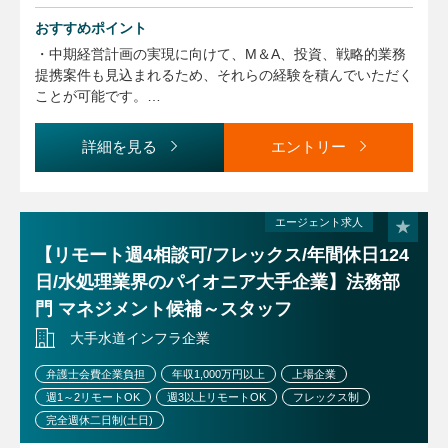
サポート
おすすめポイント
・「データガバナンス」や「プライバシー」などグループ全
体に関わるプロジェクトの企画・推進
・中期経営計画の実現に向けて、M＆A、投資、戦略的業務
・新規事業、新規サービスの立ち上げサポート
提携案件も見込まれるため、それらの経験を積んでいただく
・パーソナルデータの利活用に関する法務レビュー（プライ
ことが可能です。
バシー観点のレビューを含む）
・「データガバナンス」や「プライバシー」など経営課題に
・法令改正動向の収集・発信（経営や事業へのインパクトな
直結するグループ全体に関わるプロジェクトに能動的に関わ
詳細を見る
エントリー
どを検討し、経営陣やグループ会社に情報提供を行います）
ることができるため、法務としては貴重な経験も積むことが
・法務分野に関する社内の研修・情報発信・啓蒙等の企画・
できます。
実行
・リモートワークが中心のため、はたらき方のコントロール
がしやすい環境です。
エージェント求人
担当職種の変更範囲：会社の定める職種（出向規程に従って
・事業会社であるグループ会社の法務部門との連携や人事交
【リモート週4相談可/フレックス/年間休日124
出向を命じることがあり、その場合は出向先の定める職種）
流などにより、グループ全体の幅広い業務に関与することが
日/水処理業界のパイオニア大手企業】法務部
できます。また、将来的には、マネジメント業務や、コーポ
門 マネジメント候補～スタッフ
レートガバナンス業務などの関連業務に関わることも可能で
あり、それぞれの志向に合わせた多様かつ柔軟なキャリア設
大手水道インフラ企業
計が可能です。
弁護士会費企業負担
年収1,000万円以上
上場企業
週1～2リモートOK
週3以上リモートOK
フレックス制
完全週休二日制(土日)