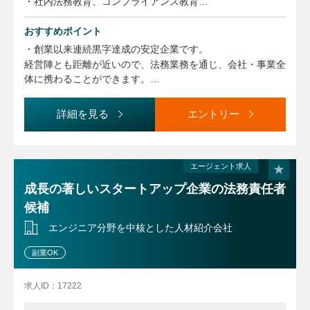
・社内法務教育、コンプライアンス教育
・企業リスク審査、管理（信用リスク調査、稟議書および上
申書チェック）
おすすめポイント
・コーポレートガバナンス関連業務（社内規程策定・改訂を
・創業以来連続黒字達成の安定企業です。
含む）
経営陣とも距離が近いので、法務業務を通じ、会社・事業全
・サステナビリティ関連取り組み推進
体に携わることができます。
・株主総会、取締役会関連業務
・育休・産休・介護休暇や2時間休暇、短時間正社員制度
・その他総務業務
等、会社の成長とともに様々な制度を導入しております。
詳細を見る
エントリー
エージェント求人
成長の著しいスタートアップ企業の法務責任者
候補
エンジニア分野を中核とした人材紹介会社
副業OK
求人ID：17222