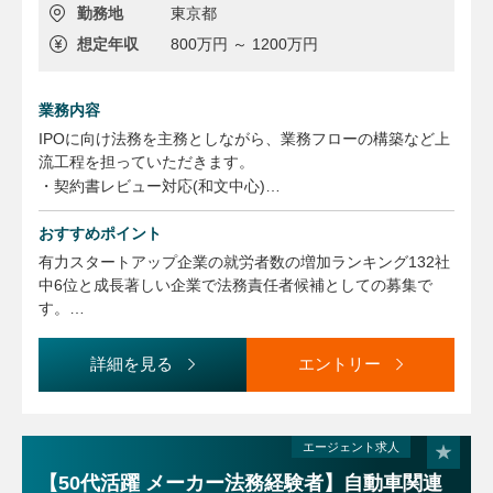
勤務地
東京都
想定年収
800万円 ～ 1200万円
業務内容
IPOに向け法務を主務としながら、業務フローの構築など上
流工程を担っていただきます。
・契約書レビュー対応(和文中心)
・法規制対応（個人情報保護法、景表法等の各種法令対応）
おすすめポイント
・その他法務・総務・コンプライアンス関連業務全般
その他商事法務や知財関連業務等、希望や得意分野に応じた
有力スタートアップ企業の就労者数の増加ランキング132社
業務を担っていただきます。
中6位と成長著しい企業で法務責任者候補としての募集で
す。
現在当社は目下IPOに向けて管理体制の強化を進めており、
成長著しいスタートアップで、貴重な経験を積むことが出来
詳細を見る
エントリー
ます。
エージェント求人
【50代活躍 メーカー法務経験者】自動車関連