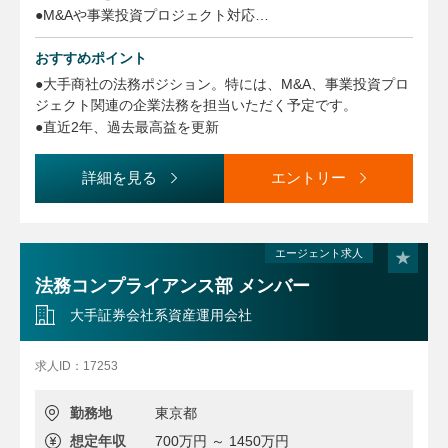
●M&Aや事業投資プロジェクト対応
●国内外事業会社の法務支援
おすすめポイント
●社外弁護士との窓口対応
●社内法律相談の受付
●大手商社の法務ポジション。特には、M&A、事業投資プロ
●コンプライアンスに関する指導、教育の実施。社内規定/基
ジェクト関連の企業法務を担当いただく予定です。
準のチェック
●直近2年、過去最高益を更新
など
☆【法務在籍者について】リモートワーク割合：週1回程
詳細を見る
エントリー
度、勤務時間帯の中央値：9:15〜19:00（定時9:15〜17:3
0）、土日勤務：なし
※変更の範囲：会社の定める職務
エージェント求人
法務コンプライアンス部 メンバー
大手証券会社系資産運用会社
求人ID：17253
勤務地
東京都
想定年収
700万円 ～ 1450万円