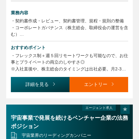
業務内容
・契約書作成・レビュー、契約書管理、規程・規則の整備
・コーポレートガバナンス（株主総会、取締役会の運営を含
む）
・社内コンプライアンス（インサイダー取引規制等の社内教
育、リスクコンプライアンス委員会運営）
おすすめポイント
・その他DX推進、弁護士対応、紛争対応
・フレックス制＋週５回リモートワークも可能なので、お仕
※ご関心に応じ、M&Aや出資にも関わって頂きます
事とプライベートの両立のしやすさ◎
※入社直後や、株主総会のタイミングは出社必要。月2-3回
【業務に関する変更の範囲】
はご出社頂きます。
事業や所属部門の状況の変化等により、会社の指示する職務
・通信事業（MVNE／IoT プラットフォーム “MEEQ”）とい
詳細を見る
エントリー
内容へ変更することがあります
う成長分野に関われます
・契約レビューだけでなく、ガバナンス、開示対応、社内コ
ンプライアンス、さらには M&A／出資といった戦略寄り業
エージェント求人
務にも携わることが可能です。
宇宙事業で発展を続けるベンチャー企業の法務
ポジション
宇宙業界のリーディングカンパニー