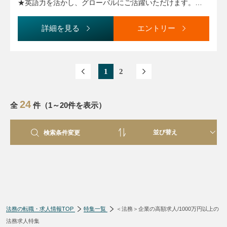
＜変更の範囲＞ 会社の定める業務
★英語力を活かし、グローバルにご活躍いただけます。
★社内弁護士も多数在籍、整った法務体制の中でしっかりと
したキャリアパスを描くことができます。
詳細を見る
エントリー
1
2
24
全
件（1～20件を表示）
検索条件変更
法務の転職・求人情報TOP
特集一覧
＜法務＞企業の高額求人/1000万円以上の
検索条件変更
法務求人特集