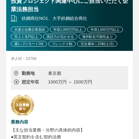
投資プロジェクト関連中心にご担当いただく企
業法務担当
鉄鋼商社NO1、大手鉄鋼総合商社
弁護士会費企業負担
年収1,000万円以上
年収1,500万円以上
売上１兆円以上
英語力が活かせる
海外駐在可能性あり
週1～2リモートOK
フレックス制
完全週休二日制(土日)
求人ID：15766
勤務地
東京都
想定年収
1000万円 ～ 1500万円
業務内容
【主な担当業務・分野の具体的内容】
●英文契約を含む契約法務