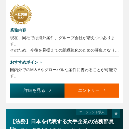
業務内容
現在、同社では海外案件、グループ会社が増えつつありま
す。
そのため、今後を見据えての組織強化のための募集となりま
す。
おすすめポイント
ご入社後は、OJTのもと下記業務に従事いただきます。
国内外でのM＆Aやグローバルな案件に携わることが可能で
・契約書の審査・作成、
す。
※件数：国内：海外＝8：2、業務量：国内：海外＝5：5
大阪本社ですと海外案件比率は下がります。
詳細を見る
エントリー
・訴訟対応・紛争対応、M＆A対応、
・子会社管理体制の構築、
・会社規程の整備、社員研修、
エージェント求人
・社宅寮の賃貸契約回り等を行って頂きます。
【法務】日本を代表する大手企業の法務部員
■組織体制