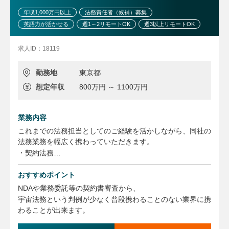
年収1,000万円以上
法務責任者（候補）募集
英語力が活かせる
週1～2リモートOK
週3以上リモートOK
求人ID：18119
勤務地
東京都
想定年収
800万円 ～ 1100万円
業務内容
これまでの法務担当としてのご経験を活かしながら、同社の
法務業務を幅広く携わっていただきます。
・契約法務
（契約書の作成・修正・交渉・管理業務、取引契約に限ら
ず雇用、人事、
おすすめポイント
その他会社が締結するすべての契約についての作成・修
NDAや業務委託等の契約書審査から、
正・交渉・管理業務）
宇宙法務という判例が少なく普段携わることのない業界に携
※英文契約書もございます。
わることが出来ます。
・コンプライアンス関連業務