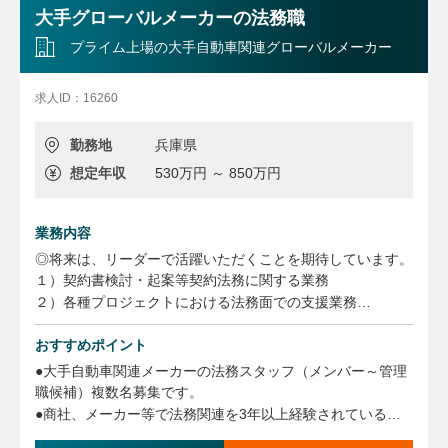
大手グローバルメーカーの法務職
プライム上場の大手自動車関連グローバルメーカー
求人ID：16260
勤務地
兵庫県
想定年収
530万円 ～ 850万円
業務内容
◎将来は、リーダーで活躍いただくことを期待しています。
１）契約書検討・起案等契約法務に関する業務
２）各種プロジェクトにおける法務面での支援業務
３）事業・取引に対する法的諸問題の調査・検討等に関する
業務
おすすめポイント
４）債権の保全、回収に関する業務
●大手自動車関連メーカーの法務スタッフ（メンバー～管理
５）訴訟、クレーム等法的紛争解決に関する業務
職候補）複数名募集です。
６）法務相談、研修、法的事務手続き等全社的リーガルリス
●商社、メーカー等で法務関連を3年以上経験されている
ク管理・支援に関する業務
方、是非ご検討ください。