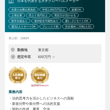
日本を代表する大手グローバルメーカー
法務審査部は全体で約20名程在籍しています。
その中で東京は審査課（与信管理業務など） 法務課と分か
弁護士会費企業負担
年収1,000万円以上
副業OK
れております。
上場企業
売上１兆円以上
英語力が活かせる
留学支援あり
海外駐在可能性あり
週1～2リモートOK
週3以上リモートOK
フレックス制
完全週休二日制(土日)
求人ID：16604
勤務地
東京都
想定年収
600万円 ～
業務内容
・法的思考力を活かしたビジネスへの貢献
・新規分野や新分野への法的支援
・契約の作成、審査、交渉