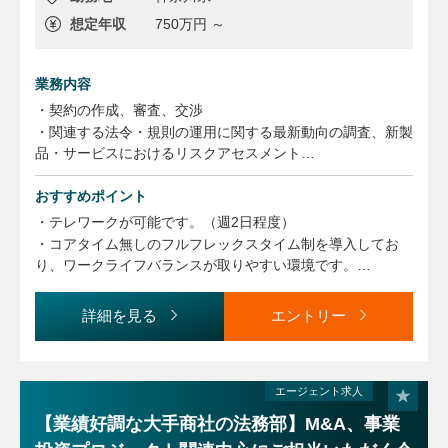
当社がネットワークコンテンツ、家庭用ゲーム、ライフエン
想定年収
750万円 ～
ターテインメントと年々事業の拡大を行っていること、他社
とのアライアンスや異業種間の取り組みを積極的に行ってい
ること、変化の激しい外部環境の中でスピード感のある対応
業務内容
の必要性の高まりなどの背景から、チーム強化を行っていま
・契約の作成、審査、交渉
す。
・関連する法令・規則の運用に関する最新動向の調査、新製
品・サービスにおけるリスクアセスメント
・M&A取引・手続のサポート
おすすめポイント
・テレワークが可能です。（週2日程度）
・コアタイム無しのフルフレックスタイム制を導入してお
り、ワークライフバランスが取りやすい環境です。
・ビジネスレベルの英語力を活かし、グローバルにご活躍い
ただけます。
詳細を見る
エントリー
エージェント求人
【業績好調な大手商社の法務部】M&A、事業