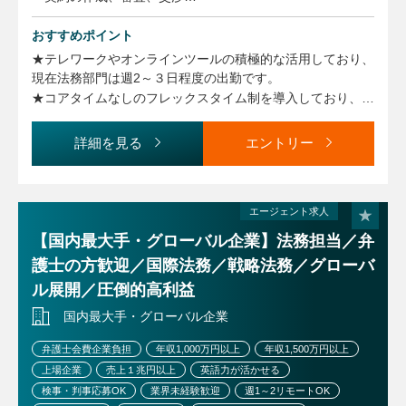
・訴訟等のリスクマネジメント対応
おすすめポイント
・ガバナンス体制の整備
・開示・インサイダー取引規制対応
★テレワークやオンラインツールの積極的な活用しており、
現在法務部門は週2～３日程度の出勤です。
【業務に関する変更の範囲】
★コアタイムなしのフレックスタイム制を導入しており、ワ
事業や所属部門の状況の変化等により、会社の指示する職務
ークライフバランスが取りやすい環境です。
内容へ変更することがあります
★休暇の取得がしやすく、男性も積極的に育児休暇を取得し
詳細を見る
エントリー
ています
★ビジネスレベルの英語力を活かし、グローバルにご活躍い
ただけます。
エージェント求人
★英語での業務経験を今後も生かしたい方はもちろん、英語
実務経験を今後積みたい方も応募可能です。
【国内最大手・グローバル企業】法務担当／弁
★海外赴任のチャンスがあります。（希望者）
護士の方歓迎／国際法務／戦略法務／グローバ
★アメリカへの留学制度があります（ロースクールおよび社
ル展開／圧倒的高利益
内留学）
★社内弁護士複数名在籍
国内最大手・グローバル企業
弁護士会費企業負担
年収1,000万円以上
年収1,500万円以上
上場企業
売上１兆円以上
英語力が活かせる
検事・判事応募OK
業界未経験歓迎
週1～2リモートOK