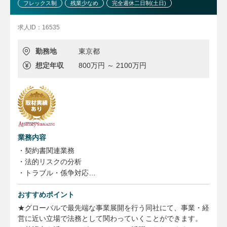
フレックス制
残業少なめ
完全週休二日制(土日)
求人ID：16535
勤務地
東京都
想定年収
800万円 ～ 2100万円
業務内容
・契約書関連業務
・法的リスクの分析
・トラブル・係争対応
・業務の効率化、標準化
おすすめポイント
・コンプライアンスマネジメント
★グローバルで最先端な事業展開を行う同社にて、事業・経
＜雇入れ直後＞法務職およびこれらに付随する一切の業務
営に近い立場で法務として関わっていくことができます。