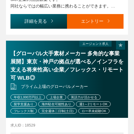
運営
同社ならではの幅広い業務に携わることができます。
週1～2日在宅可・実働7.5h・中抜け可など家庭との両立を
推奨する環境です。
詳細を見る
エントリー
エージェント求人
【グローバル大手素材メーカー 多角的な事業
展開】東京・神戸の拠点が選べる／インフラを
支える将来性高い企業／フレックス・リモート
可 WLB◎
プライム上場のグローバルメーカー
年収1,000万円以上
上場企業
英語力が活かせる
留学支援あり
海外駐在可能性あり
週1～2リモートOK
フレックス制
完全週休二日制(土日)
ロー卒未経験OK
求人ID：18529