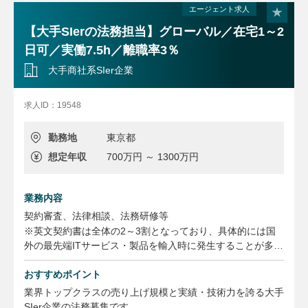
エージェント求人
【大手SIerの法務担当】グローバル／在宅1～2
日可／実働7.5h／離職率3％
大手商社系SIer企業
求人ID：19548
勤務地
東京都
想定年収
700万円 ～ 1300万円
業務内容
契約審査、法律相談、法務研修等
※英文契約書は全体の2～3割となっており、具体的には国
外の最先端ITサービス・製品を輸入時に発生することが多い
です。
おすすめポイント
M＆A対応支援等の戦略法務
訴訟・トラブル対応の支援等
業界トップクラスの売り上げ規模と実績・技術力を誇る大手
知財管理、業務効率化施策推進、グループ会社法務連絡会の
SIer企業の法務募集です。