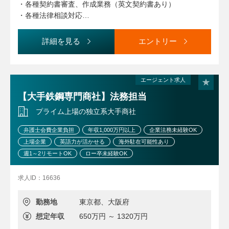
・各種契約書審査、作成業務（英文契約書あり）
・各種法律相談対応
・コンプライアンス、株主総会対応等
詳細を見る
エントリー
※本求人は将来的に別の職務領域に異動の可能性がありま
す。
エージェント求人
【大手鉄鋼専門商社】法務担当
プライム上場の独立系大手商社
弁護士会費企業負担
年収1,000万円以上
企業法務未経験OK
上場企業
英語力が活かせる
海外駐在可能性あり
週1～2リモートOK
ロー卒未経験OK
求人ID：16636
勤務地
東京都、大阪府
想定年収
650万円 ～ 1320万円