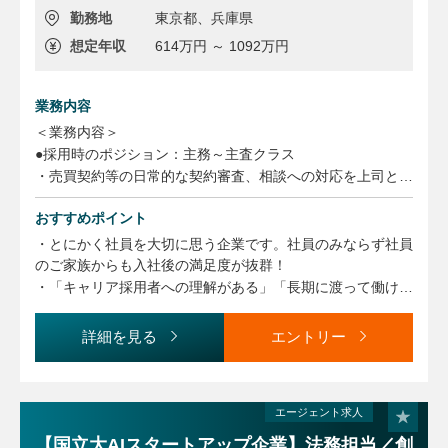
勤務地
東京都、兵庫県
想定年収
614万円 ～ 1092万円
業務内容
＜業務内容＞
●採用時のポジション：主務～主査クラス
・売買契約等の日常的な契約審査、相談への対応を上司とペ
アを組んで対応し、法務業務、当社の各事業部門の事業、製
品群、商慣習等への理解を深めて頂きます。
おすすめポイント
・より複雑な契約、相談対応、会社法・倒産法などの法分野
・とにかく社員を大切に思う企業です。社員のみならず社員
など、業務の範囲を広げてもらいます。
のご家族からも入社後の満足度が抜群！
・経験・能力を踏まえ、M&A等のプロジェクト案件への参
・「キャリア採用者への理解がある」「長期に渡って働ける
画、訴訟を含む各種紛争解決の支援など、規模の大きな案件
企業」など社内の雰囲気、風土にとくに定評があり、非常に
を担当して頂きます。
働きやすい企業です。
詳細を見る
エントリー
・取扱製品、商習慣の異なる事業分野を有する会社であり、
●採用時のポジション：主幹～参事クラス
他社では経験できない広範囲な事業領域に関わることができ
・当社の法務業務、各事業部門の事業、製品群、商慣習等を
ます。
理解いただきつつ、日常的な契約レビュー、法務相談への対
エージェント求人
・国内・海外業務を両方担当し、広い経験を積むことができ
応をしていただきます。
ます。
【国立大AIスタートアップ企業】法務担当／創