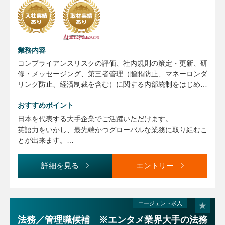
業務内容
コンプライアンスリスクの評価、社内規則の策定・更新、研
修・メッセージング、第三者管理（贈賄防止、マネーロンダ
リング防止、経済制裁を含む）に関する内部統制をはじめと
する、企画・運営と継続的な改善。
おすすめポイント
【業務に関する変更の範囲】
日本を代表する大手企業でご活躍いただけます。
事業や所属部門の状況の変化等により、会社の指示する職務
英語力をいかし、最先端かつグローバルな業務に取り組むこ
内容へ変更することがあります
とが出来ます。
★テレワークやオンラインツールの積極的な活用によりワー
詳細を見る
エントリー
クライフバランスを実現できます。
★フレックスタイム制（コアタイムなし）
★ビジネスレベルの英語力を活かし、グローバルにご活躍い
エージェント求人
ただけます。
法務／管理職候補 ※エンタメ業界大手の法務