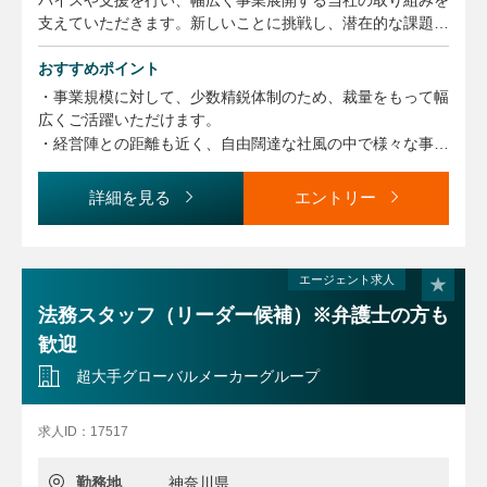
支えていただきます。新しいことに挑戦し、潜在的な課題に
対して法の側面から実用的な解決策を提供することを通じて
事業拡大の一翼を担っていただきます。
おすすめポイント
・事業規模に対して、少数精鋭体制のため、裁量をもって幅
・国内／海外取引先との契約書作成及び契約交渉：
広くご活躍いただけます。
ゲーム開発その他各種業務委託契約、共同事業契約、ライセ
・経営陣との距離も近く、自由闊達な社風の中で様々な事業
ンス契約、売買契約、秘密保持契約など
に関わり、成長していくことができます。
※外国法弁護士が2名在籍しているため、英語の実務経験が
・入社後は契約法務を主務としていただきますが、将来的に
詳細を見る
エントリー
ない方でも問題ございません
企業法務、渉外対応、知財関連等にも
・社員及びグループ会社への国内外の法務相談対応：
関わることができます。
プライバシー法、景表法、特商法、下請法、独禁法、消費者
・海外子会社を含めたリーガルミーティングが年に1回開催
契約法、知財クリアランス、esportsほか
エージェント求人
され、また社内には外国法弁護士が在籍
・法令遵守のための社内方針やガイドライン作成
しており、グローバルにとんだ環境です。
法務スタッフ（リーダー候補）※弁護士の方も
・社員向けセミナー
・新規事業が立ち上がった際は、初期段階から携わり、現場
歓迎
・外部弁護士との調整
と一緒に事業を進めていくことが出来る
・業界団体との調整
超大手グローバルメーカーグループ
環境です。
・チームメンバーのマネジメント ほか
・法務実務のリードができる、かつチームメンバーのマネジ
メントにも携わっていただきます
求人ID：17517
【募集背景】
組織強化のための増員です。
勤務地
神奈川県